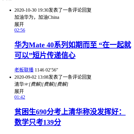
2020-10-30 19:30
发表了一条评论
回复
加油华为，加油China
展开
02:56
华为Mate 40系列如期而至 “在一起就
可以”短片传递信心
老板联播
1146
02′56″
2020-09-02 13:08
发表了一条评论
回复
清华☞
[费解]
[费解]
[费解]
展开
01:42
贫困生690分考上清华称没发挥好：
数学只考139分