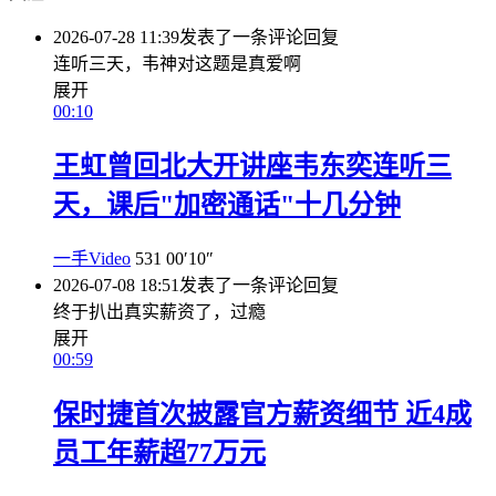
2026-07-28 11:39
发表了一条评论
回复
连听三天，韦神对这题是真爱啊
展开
00:10
王虹曾回北大开讲座韦东奕连听三
天，课后"加密通话"十几分钟
一手Video
531
00′10″
2026-07-08 18:51
发表了一条评论
回复
终于扒出真实薪资了，过瘾
展开
00:59
保时捷首次披露官方薪资细节 近4成
员工年薪超77万元