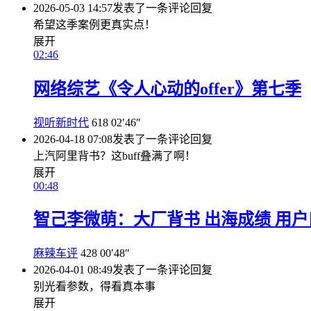
2026-05-03 14:57
发表了一条评论
回复
希望这季案例更真实点！
展开
02:46
网络综艺《令人心动的offer》第七季
视听新时代
618
02′46″
2026-04-18 07:08
发表了一条评论
回复
上汽阿里背书？这buff叠满了啊！
展开
00:48
智己李微萌：大厂背书 出海成绩 用
麻辣车评
428
00′48″
2026-04-01 08:49
发表了一条评论
回复
别光看参数，得看真本事
展开