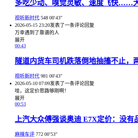
多吃少动、嗅觉灵敏、速度飞快……
视听新时代
548
00′43″
2026-05-15 23:20
发表了一条评论
回复
万幸遇到了靠谱的人
展开
00:43
隧道内货车司机跌落倒地抽搐不止，两
视听新时代
981
00′43″
2026-05-10 07:09
发表了一条评论
回复
哇，这定价思路够刚啊！
展开
00:53
上汽大众傅强谈奥迪 E7X定价：没
麻辣车评
772
00′53″