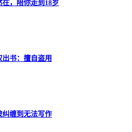
在，陪你走到18岁
权出书：擅自盗用
被纠缠到无法写作