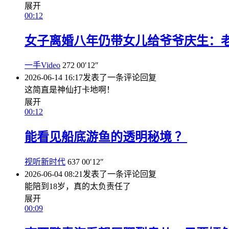
展开
00:12
女子离婚八年仍带女儿给爷爷庆生：
一手Video
272
00′12″
2026-06-14 16:17
发表了一条评论
回复
这简直是神仙打卡地啊！
展开
00:12
能看见船底游鱼的透明秘境 ？
视听新时代
637
00′12″
2026-06-04 08:21
发表了一条评论
回复
能陪到18岁，真的太负责任了
展开
00:09