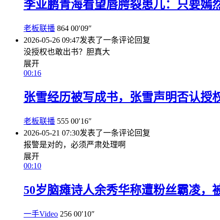
李亚鹏青海看望唇腭裂患儿：只要嫣然
老板联播
864
00′09″
2026-05-26 09:47
发表了一条评论
回复
没授权也敢出书？胆真大
展开
00:16
张雪经历被写成书，张雪声明否认授
老板联播
555
00′16″
2026-05-21 07:30
发表了一条评论
回复
报警是对的，必须严肃处理啊
展开
00:10
50岁脑瘫诗人余秀华称遭粉丝霸凌，
一手Video
256
00′10″