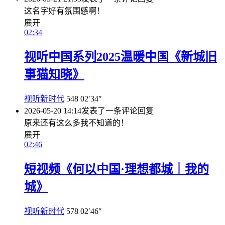
这名字好有氛围感啊！
展开
02:34
视听中国系列2025温暖中国《新城旧
事猫知晓》
视听新时代
548
02′34″
2026-05-20 14:14
发表了一条评论
回复
原来还有这么多我不知道的！
展开
02:46
短视频《何以中国·理想都城｜我的
城》
视听新时代
578
02′46″