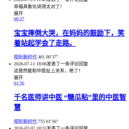
幸福具象化说得太对了！
展开
00:37
宝宝摔倒大哭，在妈妈的鼓励下，笑
着站起学会了走路。
视听新时代
461
00′37″
2026-07-11 18:06
发表了一条评论
回复
这居然能和中医扯上关系，绝了！
展开
01:56
千名医师讲中医 “糖瓜粘”里的中医智
慧
视听新时代
755
01′56″
2026-07-07 18:55
发表了一条评论
回复