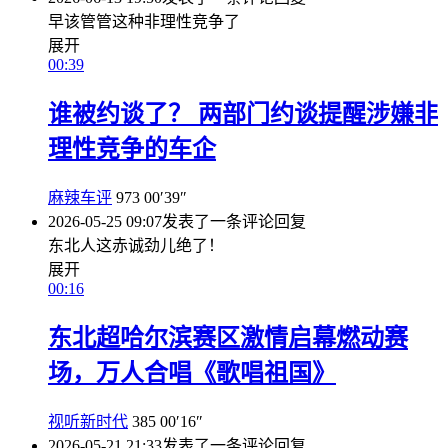
早该管管这种非理性竞争了
展开
00:39
谁被约谈了？ 两部门约谈提醒涉嫌非
理性竞争的车企
麻辣车评
973
00′39″
2026-05-25 09:07
发表了一条评论
回复
东北人这赤诚劲儿绝了！
展开
00:16
东北超哈尔滨赛区激情启幕燃动赛
场，万人合唱《歌唱祖国》
视听新时代
385
00′16″
2026-05-21 21:33
发表了一条评论
回复