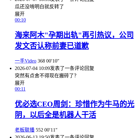
瓜还没啃明白就反转了
展开
00:10
海来阿木"孕期出轨"再引热议，公司
发文否认称前妻已道歉
一手Video
368
00′10″
2026-07-04 10:09
发表了一条评论
回复
突然有点舍不得现在搬砖了？
展开
00:11
优必选CEO周剑：珍惜作为牛马的光
阴，以后全是机器人干活
老板联播
552
00′11″
2026-06-13 19:50
发表了一条评论
回复