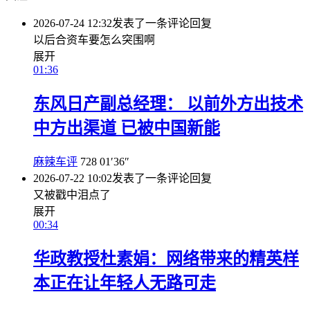
2026-07-24 12:32
发表了一条评论
回复
以后合资车要怎么突围啊
展开
01:36
东风日产副总经理： 以前外方出技术
中方出渠道 已被中国新能
麻辣车评
728
01′36″
2026-07-22 10:02
发表了一条评论
回复
又被戳中泪点了
展开
00:34
华政教授杜素娟：网络带来的精英样
本正在让年轻人无路可走