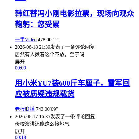
韩红替冯小刚电影拉票，现场向观众
鞠躬：您受累
一手Video
478
00′12″
2026-06-18 21:39
发表了一条评论
回复
居然有人揪着这个不放，至于吗
展开
00:09
用小米YU7装600斤车厘子，雷军回
应被质疑违规载货
老板联播
743
00′09″
2026-06-17 16:35
发表了一条评论
回复
母校演讲还能这么接地气
展开
00:18