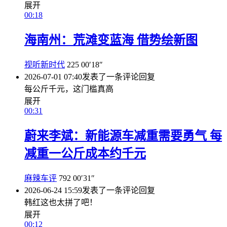
展开
00:18
海南州：荒滩变蓝海 借势绘新图
视听新时代
225
00′18″
2026-07-01 07:40
发表了一条评论
回复
每公斤千元，这门槛真高
展开
00:31
蔚来李斌：新能源车减重需要勇气 每
减重一公斤成本约千元
麻辣车评
792
00′31″
2026-06-24 15:59
发表了一条评论
回复
韩红这也太拼了吧！
展开
00:12