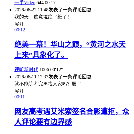
一手Video
644
00′17″
2026-06-22 11:48
发表了一条评论
回复
我的天，这意境绝了绝了！
展开
00:12
绝美一幕！华山之巅，“黄河之水天
上来”具象化了。
视听新时代
1006
00′12″
2026-06-11 12:33
发表了一条评论
回复
就不能等考完再找人家吗？服了
展开
00:11
网友高考遇艾米索签名合影遭拒，众
人评论要有边界感