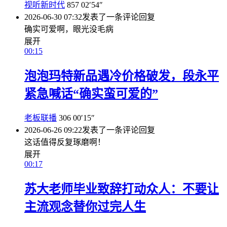
视听新时代
857
02′54″
2026-06-30 07:32
发表了一条评论
回复
确实可爱啊，眼光没毛病
展开
00:15
泡泡玛特新品遇冷价格破发，段永平
紧急喊话“确实蛮可爱的”
老板联播
306
00′15″
2026-06-26 09:22
发表了一条评论
回复
这话值得反复琢磨啊！
展开
00:17
苏大老师毕业致辞打动众人：不要让
主流观念替你过完人生