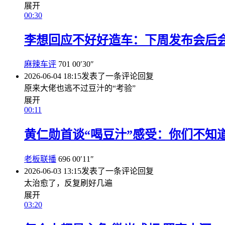
展开
00:30
李想回应不好好造车：下周发布会后
麻辣车评
701
00′30″
2026-06-04 18:15
发表了一条评论
回复
原来大佬也逃不过豆汁的“考验”
展开
00:11
黄仁勋首谈“喝豆汁”感受：你们不知
老板联播
696
00′11″
2026-06-03 13:15
发表了一条评论
回复
太治愈了，反复刷好几遍
展开
03:20