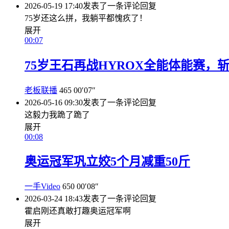
2026-05-19 17:40
发表了一条评论
回复
75岁还这么拼，我躺平都愧疚了！
展开
00:07
75岁王石再战HYROX全能体能赛，
老板联播
465
00′07″
2026-05-16 09:30
发表了一条评论
回复
这毅力我跪了跪了
展开
00:08
奥运冠军巩立姣5个月减重50斤
一手Video
650
00′08″
2026-03-24 18:43
发表了一条评论
回复
霍启刚还真敢打趣奥运冠军啊
展开