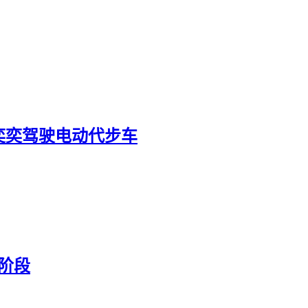
奕奕驾驶电动代步车
0阶段