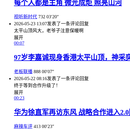
每个人都是主角 微光成炬 照亮山河
视听新时代
732
03′20″
2026-05-23 13:07
发表了一条评论
回复
太平山顶风大，老爷子注意保暖啊
展开
00:07
97岁李嘉诚现身香港太平山顶，神采
老板联播
888
00′07″
2026-05-22 08:16
发表了一条评论
回复
终于等到合作升级了！
展开
00:23
华为徐直军再访东风 战略合作进入2.
麻辣车评
413
00′23″