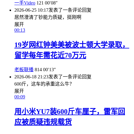
一手Video
121
00′08″
2026-06-25 10:17
发表了一条评论
回复
居然澄清了钞能力质疑，挺刚啊
展开
00:13
19岁网红钟美美被波士顿大学录取，
留学每年需花近70万元
老板联播
814
00′13″
2026-06-18 21:23
发表了一条评论
回复
600斤，这车的承重这么牛？
展开
00:09
用小米YU7装600斤车厘子，雷军回
应被质疑违规载货