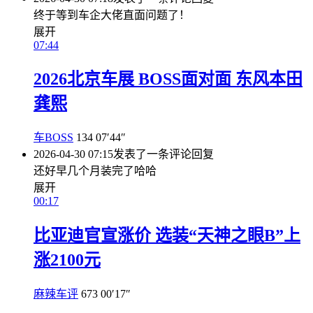
终于等到车企大佬直面问题了！
展开
07:44
2026北京车展 BOSS面对面 东风本田
龚熙
车BOSS
134
07′44″
2026-04-30 07:15
发表了一条评论
回复
还好早几个月装完了哈哈
展开
00:17
比亚迪官宣涨价 选装“天神之眼B”上
涨2100元
麻辣车评
673
00′17″