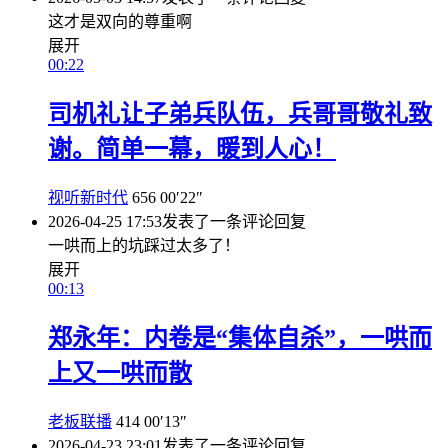
这才是双向的尊重啊
展开
00:22
司机礼让子弟兵队伍，兵哥哥敬礼致
谢。简单一幕，暖到人心！
视听新时代
656
00′22″
2026-04-25 17:53
发表了一条评论
回复
一哄而上的坑踩过太多了！
展开
00:13
郑永年：内卷是“集体自杀”，一哄而
上又一哄而散
老板联播
414
00′13″
2026-04-23 23:01
发表了一条评论
回复