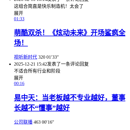
这组合简直是快乐制造机！太会了
展开
01:33
萌酷双杀！《炫动未来》开场鲨疯全
场！
视听新时代
320
01′33″
2025-12-21 15:42
发表了一条评论
回复
不适合所有行业和阶段
展开
00:16
易中天：当老板越不专业越好，董事
长越不“懂事”越好
公司联播
463
00′16″