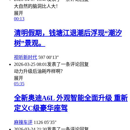
大自然的脑洞比人大！
展开
00:13
清明假期，钱塘江退潮后浮现“潮汐
树”景观。
视听新时代
597
00′13″
2026-03-25 08:01
发表了一条评论
回复
动力升级后油耗咋样啊？
展开
05:35
全新奥迪A6L 外观智能全面升级 重新
定义C级豪华座驾
麻辣车评
1126
05′35″
2026-03-24 21:30
发表了一条评论
回复