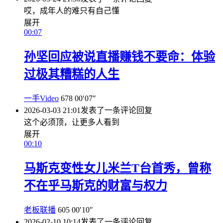
哎，成年人的难只有自己懂
展开
00:07
孙坚回应被说直播赚钱不要命：体验
过极其糟糕的人生
一手Video
678
00′07″
2026-03-03 21:01
发表了一条评论
回复
这个必须顶，让更多人看到
展开
00:10
马斯克变性女儿米兰T台首秀，曾称
不在乎马斯克的财富与权力
老板联播
605
00′10″
2026-02-10 10:14
发表了一条评论
回复