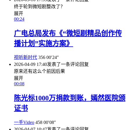
终于轮到微短剧整改了？
展开
00:24
广电总局发布《“微短剧精品创作传
播计划”实施方案》
视听新时代
356
00′24″
2026-04-09 17:40
发表了一条评论
回复
原来还有这么个前因后果
展开
00:08
陈光标1000万捐款到账，嫣然医院颁
证书
一手Video
458
00′08″
2026-04-07 10:47
发表了一条评论
回复