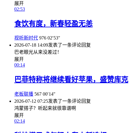
展开
02:53
食饮有度，新春轻盈无恙
视听新时代
976
02′53″
2026-07-18 14:09
发表了一条评论
回复
巴老眼光从来没差过！
展开
00:14
巴菲特称将继续看好苹果，盛赞库克
老板联播
567
00′14″
2026-07-12 07:25
发表了一条评论
回复
鸿蒙搭子？听起来就很靠谱啊
展开
02:14