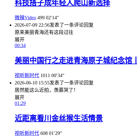
科技搭子成年轻人爬山新选择
微辣Video
499
02′14″
2026-07-09 22:56
发表了一条评论
回复
原来美丽青海还有这段过往
展开
00:34
美丽中国行之走进青海原子城纪念馆
视听新时代
1011
00′34″
2026-06-10 15:55
发表了一条评论
回复
居然能这么近拍，羡慕哭了！
展开
01:29
近距离看川金丝猴生活情景
视听新时代
608
01′29″