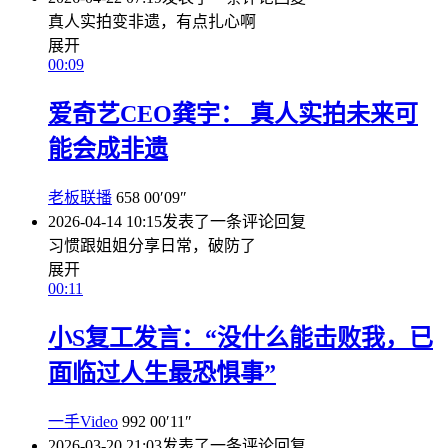
真人实拍变非遗，有点扎心啊
展开
00:09
爱奇艺CEO龚宇： 真人实拍未来可
能会成非遗
老板联播
658
00′09″
2026-04-14 10:15
发表了一条评论
回复
习惯跟姐姐分享日常，破防了
展开
00:11
小S复工发言：“没什么能击败我，已
面临过人生最恐惧事”
一手Video
992
00′11″
2026-03-20 21:03
发表了一条评论
回复