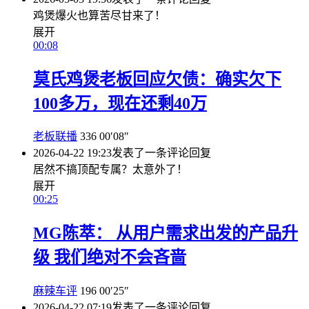
鸡煲爆火也算苦尽甘来了！
展开
00:08
莫氏鸡煲老板回应欠债：确实欠下
100多万，现在还剩40万
老板联播
336
00′08″
2026-04-22 19:23
发表了一条评论
回复
居然不搞顶配专属？太意外了！
展开
00:25
MG陈萃： 从用户需求出发的产品升
级 我们绝对不会吝啬
麻辣车评
196
00′25″
2026-04-22 07:19
发表了一条评论
回复