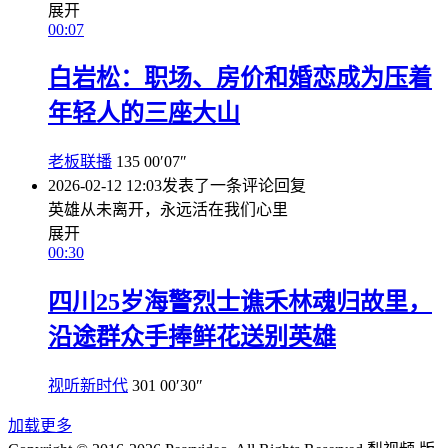
展开
00:07
白岩松：职场、房价和婚恋成为压着
年轻人的三座大山
老板联播
135
00′07″
2026-02-12 12:03
发表了一条评论
回复
英雄从未离开，永远活在我们心里
展开
00:30
四川25岁海警烈士谯禾林魂归故里，
沿途群众手捧鲜花送别英雄
视听新时代
301
00′30″
加载更多