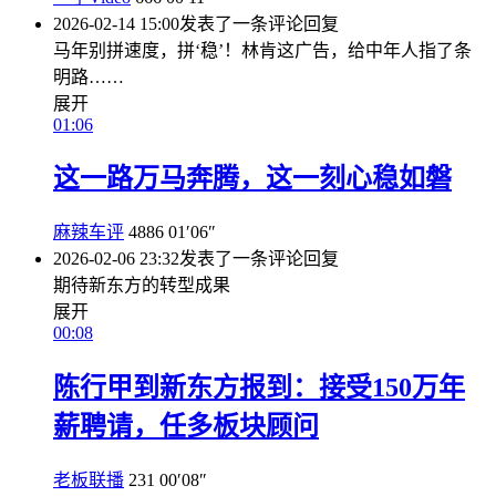
2026-02-14 15:00
发表了一条评论
回复
马年别拼速度，拼‘稳’！林肯这广告，给中年人指了条
明路……
展开
01:06
这一路万马奔腾，这一刻心稳如磐
麻辣车评
4886
01′06″
2026-02-06 23:32
发表了一条评论
回复
期待新东方的转型成果
展开
00:08
陈行甲到新东方报到：接受150万年
薪聘请，任多板块顾问
老板联播
231
00′08″