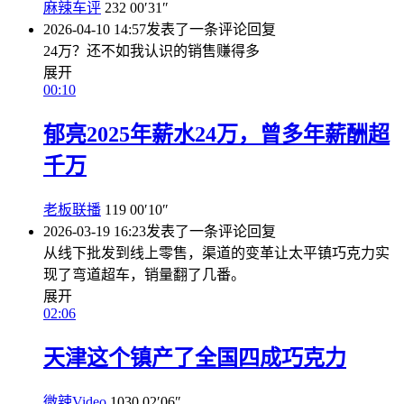
麻辣车评
232
00′31″
2026-04-10 14:57
发表了一条评论
回复
24万？还不如我认识的销售赚得多
展开
00:10
郁亮2025年薪水24万，曾多年薪酬超
千万
老板联播
119
00′10″
2026-03-19 16:23
发表了一条评论
回复
从线下批发到线上零售，渠道的变革让太平镇巧克力实
现了弯道超车，销量翻了几番。
展开
02:06
天津这个镇产了全国四成巧克力
微辣Video
1030
02′06″