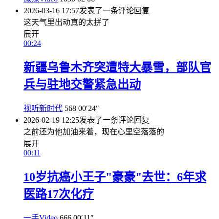
2026-03-16 17:57
发表了一条评论
回复
这天气里出动真的太拼了
展开
00:24
新疆乌鲁木齐突遭特大暴雪，部队官
兵与驻地交警紧急出动
视听新时代
568
00′24″
2026-02-19 12:25
发表了一条评论
回复
之前还为他加油来着，现在心里空落落的
展开
00:11
10岁抗癌小王子"豪豪"去世：6年求
医路17次化疗
一手Video
666
00′11″