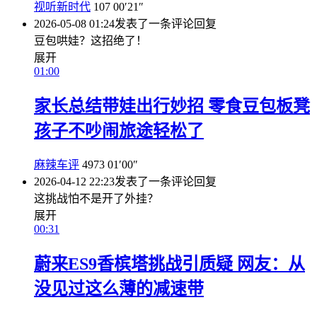
视听新时代
107
00′21″
2026-05-08 01:24
发表了一条评论
回复
豆包哄娃？这招绝了！
展开
01:00
家长总结带娃出行妙招 零食豆包板凳
孩子不吵闹旅途轻松了
麻辣车评
4973
01′00″
2026-04-12 22:23
发表了一条评论
回复
这挑战怕不是开了外挂？
展开
00:31
蔚来ES9香槟塔挑战引质疑 网友：从
没见过这么薄的减速带