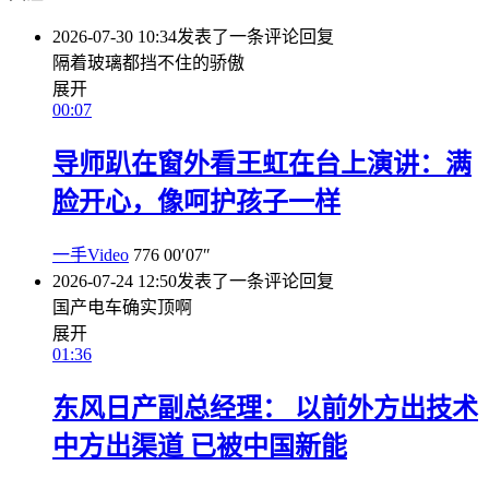
2026-07-30 10:34
发表了一条评论
回复
隔着玻璃都挡不住的骄傲
展开
00:07
导师趴在窗外看王虹在台上演讲：满
脸开心，像呵护孩子一样
一手Video
776
00′07″
2026-07-24 12:50
发表了一条评论
回复
国产电车确实顶啊
展开
01:36
东风日产副总经理： 以前外方出技术
中方出渠道 已被中国新能