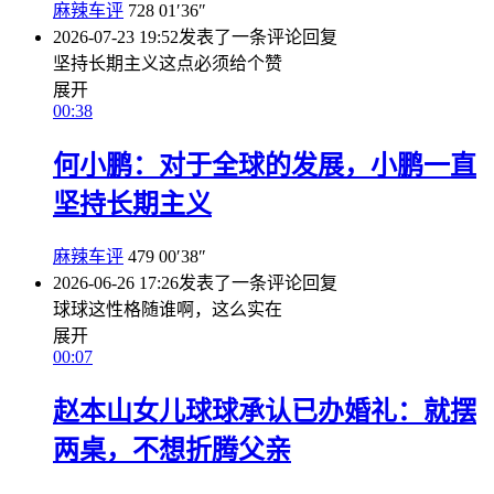
麻辣车评
728
01′36″
2026-07-23 19:52
发表了一条评论
回复
坚持长期主义这点必须给个赞
展开
00:38
何小鹏：对于全球的发展，小鹏一直
坚持长期主义
麻辣车评
479
00′38″
2026-06-26 17:26
发表了一条评论
回复
球球这性格随谁啊，这么实在
展开
00:07
赵本山女儿球球承认已办婚礼：就摆
两桌，不想折腾父亲