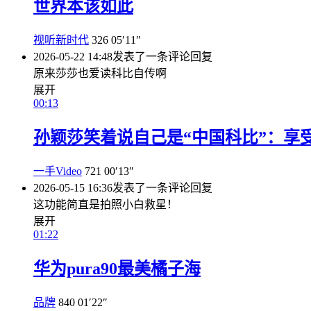
世界本该如此
视听新时代
326
05′11″
2026-05-22 14:48
发表了一条评论
回复
原来莎莎也爱读科比自传啊
展开
00:13
孙颖莎笑着说自己是“中国科比”：享
一手Video
721
00′13″
2026-05-15 16:36
发表了一条评论
回复
这功能简直是拍照小白救星！
展开
01:22
华为pura90最美橘子海
品牌
840
01′22″