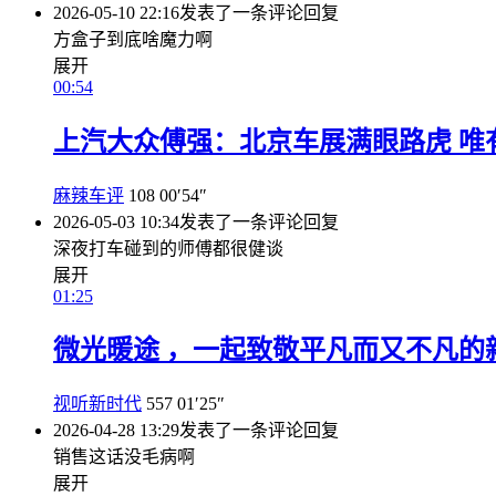
2026-05-10 22:16
发表了一条评论
回复
方盒子到底啥魔力啊
展开
00:54
上汽大众傅强：北京车展满眼路虎 唯
麻辣车评
108
00′54″
2026-05-03 10:34
发表了一条评论
回复
深夜打车碰到的师傅都很健谈
展开
01:25
微光暖途 ，一起致敬平凡而又不凡的
视听新时代
557
01′25″
2026-04-28 13:29
发表了一条评论
回复
销售这话没毛病啊
展开