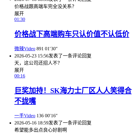
价格战跟高端车完全没关系？
展开
01:30
价格战下高端购车只认价值不认低价
微辣Video
891
01′30″
2026-05-23 15:56
发表了一条评论
回复
天，这公司还招人不？
展开
00:16
巨奖加持！SK海力士厂区人人笑得合
不拢嘴
一手Video
136
00′16″
2026-05-16 18:59
发表了一条评论
回复
希望能多出点良心好剧啊