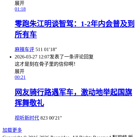
展开
01:18
零跑朱江明谈智驾：1-2年内会普及到
所有车
麻辣车评
511
01′18″
2026-03-27 12:07
发表了一条评论
回复
这才是刻在骨子里的信仰啊！
展开
00:21
网友骑行路遇军车，激动地举起国旗
挥舞敬礼
视听新时代
823
00′21″
加载更多