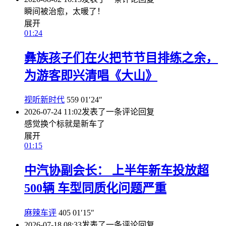
瞬间被治愈，太暖了！
展开
01:24
彝族孩子们在火把节节目排练之余，
为游客即兴清唱《大山》
视听新时代
559
01′24″
2026-07-24 11:02
发表了一条评论
回复
感觉换个标就是新车了
展开
01:15
中汽协副会长： 上半年新车投放超
500辆 车型同质化问题严重
麻辣车评
405
01′15″
2026-07-18 08:33
发表了一条评论
回复