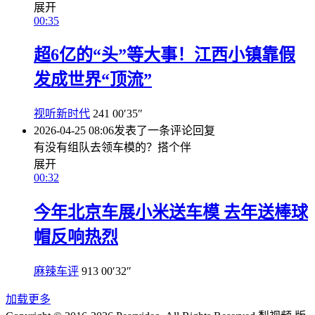
展开
00:35
超6亿的“头”等大事！江西小镇靠假
发成世界“顶流”
视听新时代
241
00′35″
2026-04-25 08:06
发表了一条评论
回复
有没有组队去领车模的？搭个伴
展开
00:32
今年北京车展小米送车模 去年送棒球
帽反响热烈
麻辣车评
913
00′32″
加载更多