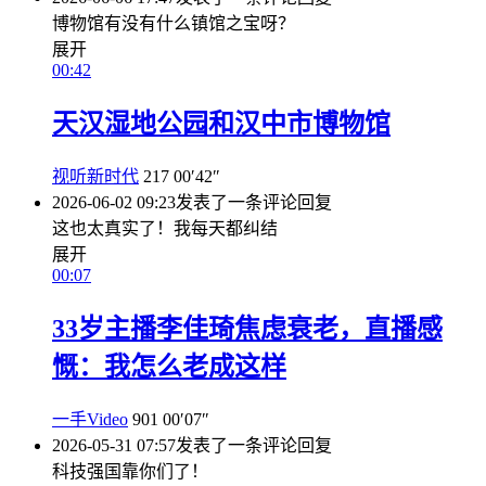
博物馆有没有什么镇馆之宝呀？
展开
00:42
天汉湿地公园和汉中市博物馆
视听新时代
217
00′42″
2026-06-02 09:23
发表了一条评论
回复
这也太真实了！我每天都纠结
展开
00:07
33岁主播李佳琦焦虑衰老，直播感
慨：我怎么老成这样
一手Video
901
00′07″
2026-05-31 07:57
发表了一条评论
回复
科技强国靠你们了！