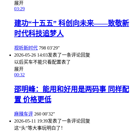
展开
03:29
建功“十五五” 科创向未来——致敬新
时代科技追梦人
视听新时代
798
03′29″
2026-05-26 14:03
发表了一条评论
回复
以后买车不能只看配置表了
展开
00:32
邵明峰：能用和好用是两码事 同样配
置 价格更低
麻辣车评
260
00′32″
2026-05-11 19:39
发表了一条评论
回复
这“头”等大事玩明白了！