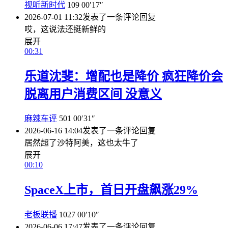
视听新时代
109
00′17″
2026-07-01 11:32
发表了一条评论
回复
哎，这说法还挺新鲜的
展开
00:31
乐道沈斐：增配也是降价 疯狂降价会
脱离用户消费区间 没意义
麻辣车评
501
00′31″
2026-06-16 14:04
发表了一条评论
回复
居然超了沙特阿美，这也太牛了
展开
00:10
SpaceX上市，首日开盘飙涨29%
老板联播
1027
00′10″
2026-06-06 17:47
发表了一条评论
回复