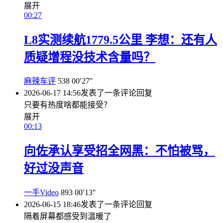
展开
00:27
L8实测续航1779.5公里 李想：还有人
质疑增程没技术含量吗？
麻辣车评
538
00′27″
2026-06-17 14:56
发表了一条评论
回复
只要有热度啥都能接受？
展开
00:13
向佐承认享受招全网黑：不怕被骂，
好过没声音
一手Video
893
00′13″
2026-06-15 18:46
发表了一条评论
回复
隔着屏幕都感受到温暖了