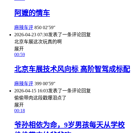
阿嬷的情车
麻辣车评
850
02′59″
2026-04-23 07:30
发表了一条评论
回复
北京车展这次玩真的啊
展开
00:59
北京车展技术风向标 高阶智驾成标配
麻辣车评
399
00′59″
2026-04-15 16:03
发表了一条评论
回复
偷偷带肉这段戳爆泪点了
展开
00:18
爷孙相依为命，9岁男孩每天从学校