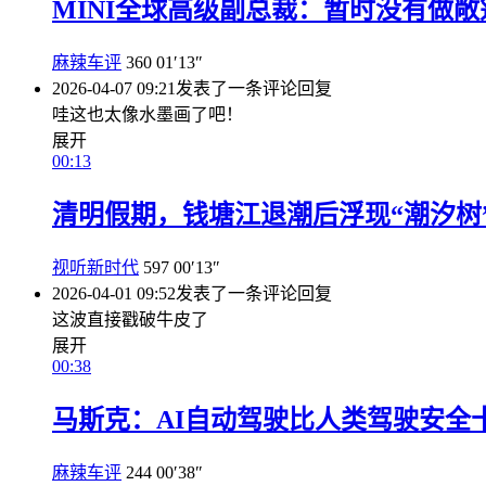
MINI全球高级副总裁：暂时没有做
麻辣车评
360
01′13″
2026-04-07 09:21
发表了一条评论
回复
哇这也太像水墨画了吧！
展开
00:13
清明假期，钱塘江退潮后浮现“潮汐树
视听新时代
597
00′13″
2026-04-01 09:52
发表了一条评论
回复
这波直接戳破牛皮了
展开
00:38
马斯克：AI自动驾驶比人类驾驶安全
麻辣车评
244
00′38″