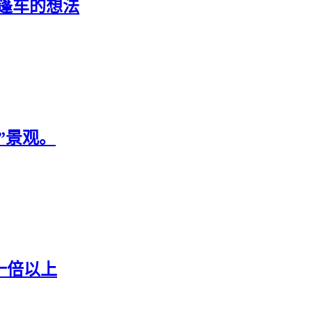
敞篷车的想法
”景观。
十倍以上