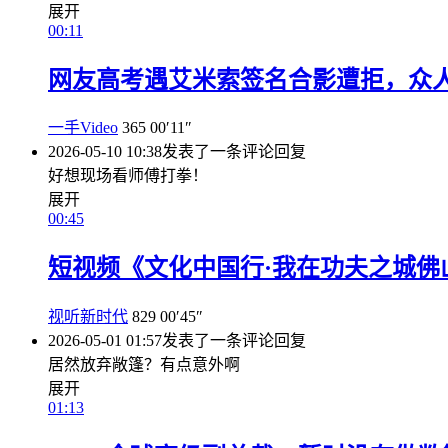
展开
00:11
网友高考遇艾米索签名合影遭拒，众
一手Video
365
00′11″
2026-05-10 10:38
发表了一条评论
回复
好想现场看师傅打拳！
展开
00:45
短视频《文化中国行·我在功夫之城佛
视听新时代
829
00′45″
2026-05-01 01:57
发表了一条评论
回复
居然放弃敞篷？有点意外啊
展开
01:13