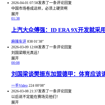
2026-04-01 07:58
发表了一条评论
回复
中国市场卷成这样，必须上硬货啊
展开
01:38
上汽大众傅强：ID ERA 9X开发就
麻辣车评
838
01′38″
2026-03-09 12:08
发表了一条评论
回复
刘国梁眼光真远！
展开
00:08
刘国梁谈樊振东加盟德甲：体育应该
一手Video
224
00′08″
2026-03-08 21:37
发表了一条评论
回复
以后说不定能在赛场见他们！
展开