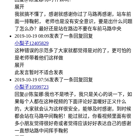
展开
我就搞不懂了，感谢就感谢你过了马路再感谢，站车前
面一排鞠躬， 老师也是没有安全意识，要是出什么问题
了怎么办？最好还是站在路边不要在车前马路中央
2019-10-19 08:09
发表了一条回复
回复
小梨子12405829
这种错误的示范多了大家就都觉得是对的了，更可怕的
是老师带着他们这样做
展开
此发言暂时不适合发表
2019-10-19 07:56
发表了一条回复
回复
小梨子10599723
回复@陈玺娜:我也不是喷子，我只是关心的说一下，如
果每个人都在这种视频的下面评论好温暖好正义什么
的，大家就会认为这样很安全，能够及时感谢，到时候
都会站在马路中间鞠躬！能过就过，你看视频里面有很
多小朋友觉得很好奇或者觉得应该好好表达自己的感谢
一直想站路中间挥手鞠躬