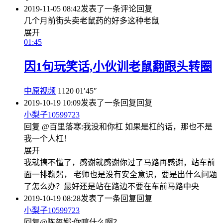
2019-11-05 08:42
发表了一条评论
回复
几个月前街头卖老鼠药的好多这种老鼠
展开
01:45
因1句玩笑话,小伙训老鼠翻跟头转圈
中原视频
1120
01′45″
2019-10-19 10:09
发表了一条回复
回复
小梨子10599723
回复 @百里落寒:我没和你杠 如果是杠的话，那也不是
我一个人杠！
展开
我就搞不懂了，感谢就感谢你过了马路再感谢，站车前
面一排鞠躬， 老师也是没有安全意识，要是出什么问题
了怎么办？最好还是站在路边不要在车前马路中央
2019-10-19 08:28
发表了一条回复
回复
小梨子10599723
回复@陈玺娜:你哼什么啊？