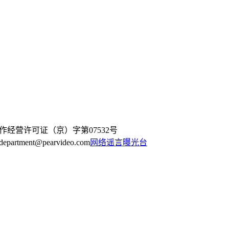
作经营许可证（京）字第07532号
artment@pearvideo.com
网络谣言曝光台