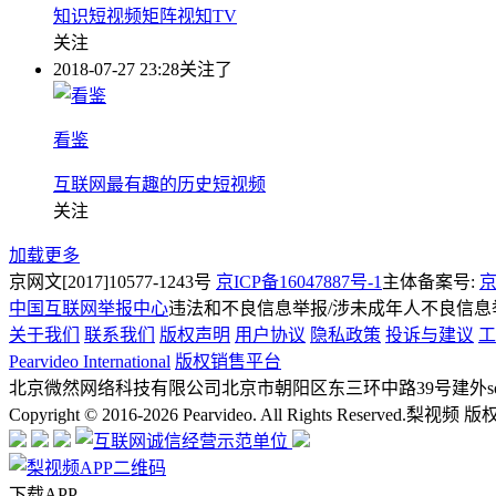
知识短视频矩阵视知TV
关注
2018-07-27 23:28
关注了
看鉴
互联网最有趣的历史短视频
关注
加载更多
京网文[2017]10577-1243号
京ICP备16047887号-1
主体备案号:
京
中国互联网举报中心
违法和不良信息举报/涉未成年人不良信息举报
关于我们
联系我们
版权声明
用户协议
隐私政策
投诉与建议
工
Pearvideo International
版权销售平台
北京微然网络科技有限公司
北京市朝阳区东三环中路39号建外soh
Copyright © 2016-2026 Pearvideo. All Rights Reserved.
梨视频 版
下载APP