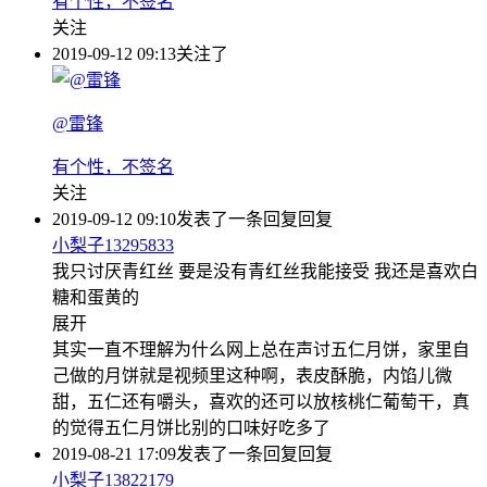
有个性，不签名
关注
2019-09-12 09:13
关注了
@雷锋
有个性，不签名
关注
2019-09-12 09:10
发表了一条回复
回复
小梨子13295833
我只讨厌青红丝 要是没有青红丝我能接受 我还是喜欢白
糖和蛋黄的
展开
其实一直不理解为什么网上总在声讨五仁月饼，家里自
己做的月饼就是视频里这种啊，表皮酥脆，内馅儿微
甜，五仁还有嚼头，喜欢的还可以放核桃仁葡萄干，真
的觉得五仁月饼比别的口味好吃多了
2019-08-21 17:09
发表了一条回复
回复
小梨子13822179