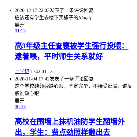
2020-12-17 22:03
发表了一条评论
回复
应该还有学生去楼下买橘子的
[doge]
展开
01:13
高3年级主任查寝被学生强行投喂：
逮着喂，平时师生关系就好
上学记
1742
01′13″
2020-11-04 17:42
发表了一条评论
回复
这个学校缺领导缺心眼，鉴定完毕，不接受反驳，谁反
驳谁缺心眼
展开
00:53
高校在围墙上抹机油防学生翻墙外
出，学生：费点劲照样翻出去