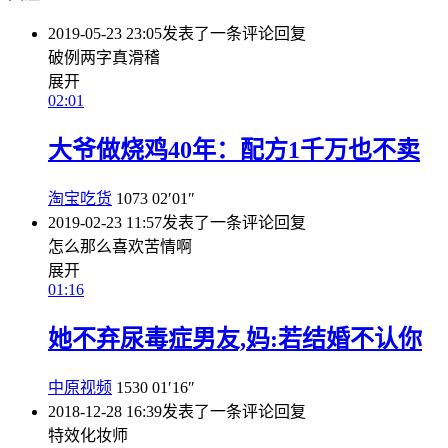
2019-05-23 23:05
发表了一条评论
回复
破例两字真滑稽
展开
02:01
大爷做烧鸡40年：配方1千万也不卖
淘宝吃货
1073
02′01″
2019-02-23 11:57
发表了一条评论
回复
怎么那么喜欢苦情啊
展开
01:16
她不弃尿毒症男友,妈:若结婚不认你
中原视频
1530
01′16″
2018-12-28 16:39
发表了一条评论
回复
特效化妆师