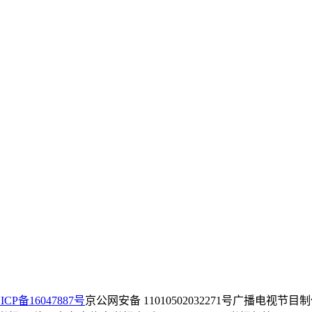
ICP备16047887号
京公网安备 11010502032271号
广播电视节目制