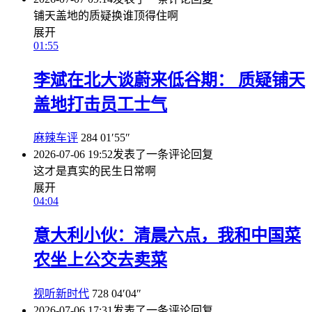
铺天盖地的质疑换谁顶得住啊
展开
01:55
李斌在北大谈蔚来低谷期： 质疑铺天
盖地打击员工士气
麻辣车评
284
01′55″
2026-07-06 19:52
发表了一条评论
回复
这才是真实的民生日常啊
展开
04:04
意大利小伙：清晨六点，我和中国菜
农坐上公交去卖菜
视听新时代
728
04′04″
2026-07-06 17:31
发表了一条评论
回复