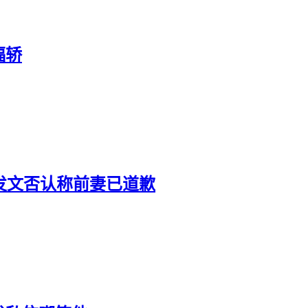
福轿
发文否认称前妻已道歉