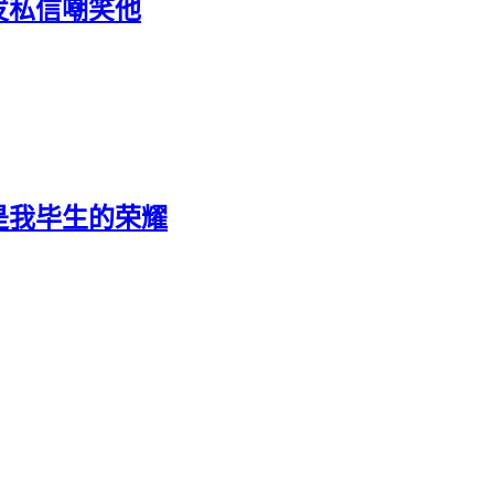
发私信嘲笑他
是我毕生的荣耀