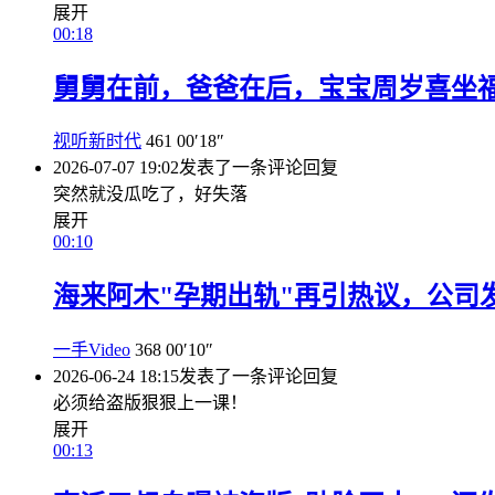
展开
00:18
舅舅在前，爸爸在后，宝宝周岁喜坐
视听新时代
461
00′18″
2026-07-07 19:02
发表了一条评论
回复
突然就没瓜吃了，好失落
展开
00:10
海来阿木"孕期出轨"再引热议，公司
一手Video
368
00′10″
2026-06-24 18:15
发表了一条评论
回复
必须给盗版狠狠上一课！
展开
00:13