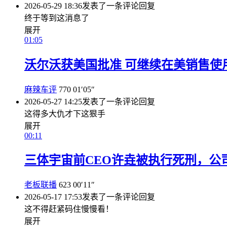
2026-05-29 18:36
发表了一条评论
回复
终于等到这消息了
展开
01:05
沃尔沃获美国批准 可继续在美销售使
麻辣车评
770
01′05″
2026-05-27 14:25
发表了一条评论
回复
这得多大仇才下这狠手
展开
00:11
三体宇宙前CEO许垚被执行死刑，公
老板联播
623
00′11″
2026-05-17 17:53
发表了一条评论
回复
这不得赶紧码住慢慢看！
展开