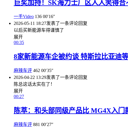
巨奖加持！SK海力士厂区人人笑得合
一手Video
136
00′16″
2026-05-11 18:27
发表了一条评论
回复
以后买新能源车得谨慎了
展开
00:35
8家新能源车企被约谈 特斯拉比亚迪
麻辣车评
462
00′35″
2026-04-22 13:29
发表了一条评论
回复
陈总这话太实在了！
展开
00:27
陈萃：和头部同级产品比 MG4X入
麻辣车评
881
00′27″