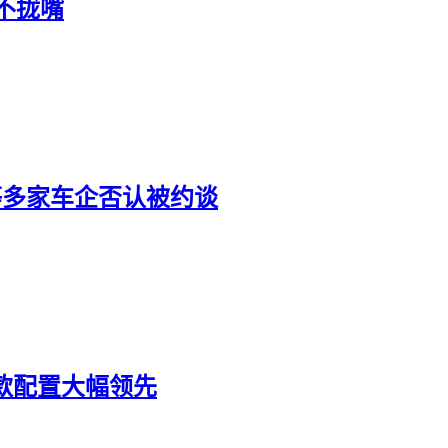
不拢嘴
等多家车企否认被约谈
门款配置大幅领先