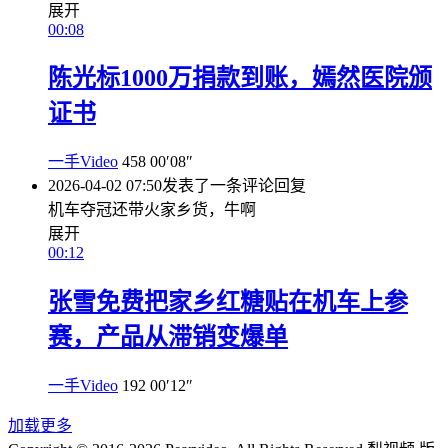
展开
00:08
陈光标1000万捐款到账，嫣然医院颁
证书
一手Video
458
00′08″
2026-04-02 07:50
发表了一条评论
回复
机车夺冠还带火家乡货，牛啊
展开
00:12
张雪免费把家乡红糖贴在机车上参
赛，产品从滞销变爆单
一手Video
192
00′12″
加载更多