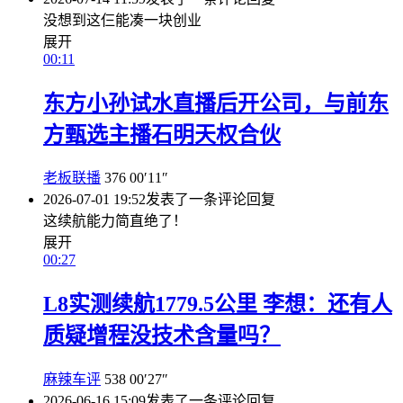
没想到这仨能凑一块创业
展开
00:11
东方小孙试水直播后开公司，与前东
方甄选主播石明天权合伙
老板联播
376
00′11″
2026-07-01 19:52
发表了一条评论
回复
这续航能力简直绝了！
展开
00:27
L8实测续航1779.5公里 李想：还有人
质疑增程没技术含量吗？
麻辣车评
538
00′27″
2026-06-16 15:09
发表了一条评论
回复