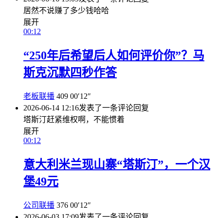
居然不说赚了多少钱哈哈
展开
00:12
“250年后希望后人如何评价你”？马
斯克沉默四秒作答
老板联播
409
00′12″
2026-06-14 12:16
发表了一条评论
回复
塔斯汀赶紧维权啊，不能惯着
展开
00:12
意大利米兰现山寨“塔斯汀”，一个汉
堡49元
公司联播
376
00′12″
2026-06-03 17:09
发表了一条评论
回复