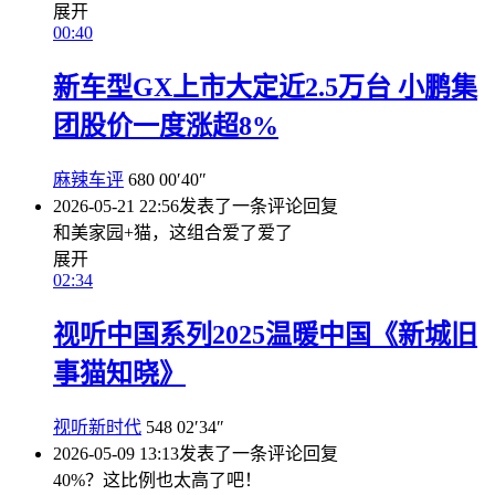
展开
00:40
新车型GX上市大定近2.5万台 小鹏集
团股价一度涨超8%
麻辣车评
680
00′40″
2026-05-21 22:56
发表了一条评论
回复
和美家园+猫，这组合爱了爱了
展开
02:34
视听中国系列2025温暖中国《新城旧
事猫知晓》
视听新时代
548
02′34″
2026-05-09 13:13
发表了一条评论
回复
40%？这比例也太高了吧！