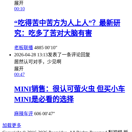
展开
00:10
“吃得苦中苦方为人上人”？最新研
究：吃多了苦对大脑有害
老板联播
4885
00′10″
2026-04-28 13:13
发表了一条评论
回复
居然认可对手，少见啊
展开
00:47
MINI销售：很认可萤火虫 但买小车
MINI是必看的选择
麻辣车评
606
00′47″
加载更多