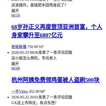
这波操作，直接把丰田甩身后了？
展开
00:10
68岁孙正义再度登顶亚洲首富，个人
身家攀升至6807亿元
老板联播
750
00′10″
2026-05-23 08:06
发表了一条评论
回复
这小偷怎么想的，专坑老人
展开
00:08
杭州阿姨免费领鸡蛋被人盗刷500块
一手Video
452
00′08″
2026-05-22 20:01
发表了一条评论
回复
GX这上市阵仗，有点东西！