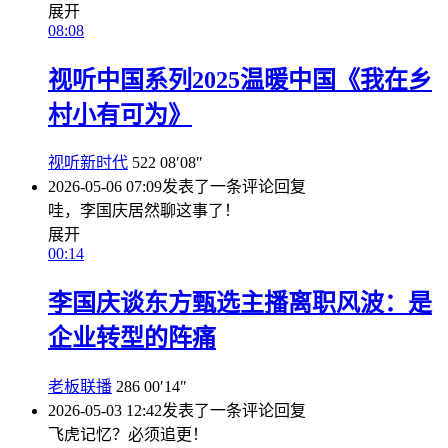
展开
08:08
视听中国系列2025温暖中国《我在乡
村小有可为》
视听新时代
522
08′08″
2026-05-06 07:09
发表了一条评论
回复
哇，李国庆居然聊这事了！
展开
00:14
李国庆谈东方甄选主播离职风波：是
企业转型的阵痛
老板联播
286
00′14″
2026-05-03 12:42
发表了一条评论
回复
飞虎记忆？必须追更！