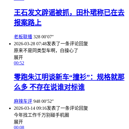
王石发文辟谣被抓，田朴珺称已在去
报案路上
老板联播
328
00′07″
2026-03-28 07:48
发表了一条评论
回复
原来不是同类型车啊，白操心了
展开
00:52
零跑朱江明谈新车“撞衫”：规格就那
么多 不存在说谁对标谁
麻辣车评
948
00′52″
2026-03-14 09:16
发表了一条评论
回复
今年找工作千万别碰手机圈
展开
00:08