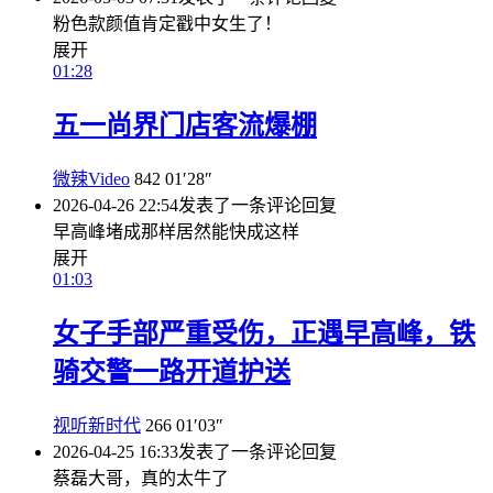
粉色款颜值肯定戳中女生了！
展开
01:28
五一尚界门店客流爆棚
微辣Video
842
01′28″
2026-04-26 22:54
发表了一条评论
回复
早高峰堵成那样居然能快成这样
展开
01:03
女子手部严重受伤，正遇早高峰，铁
骑交警一路开道护送
视听新时代
266
01′03″
2026-04-25 16:33
发表了一条评论
回复
蔡磊大哥，真的太牛了