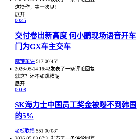
这操作，第一次见！
展开
00:45
交付卷出新高度 何小鹏现场语音开车
门为GX车主交车
麻辣车评
517
00′45″
2026-05-14 16:42
发表了一条评论
回复
就这？还不如跳槽呢
展开
00:08
SK海力士中国员工奖金被曝不到韩国
的5%
老板联播
551
00′08″
2026-05-03 07:31
发表了一条评论
回复