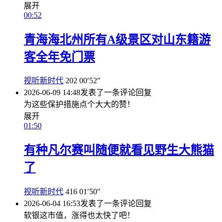
展开
00:52
青海海北州所有A级景区对山东籍游
客全年免门票
视听新时代
202
00′52″
2026-06-09 14:48
发表了一条评论
回复
为这些保护措施点个大大的赞！
展开
01:50
有种凡尔赛叫随便就看见野生大熊猫
了
视听新时代
416
01′50″
2026-06-04 16:53
发表了一条评论
回复
软银这市值，涨得也太快了吧！