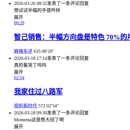
2026-03-26 08:32
发表了一条评论
回复
想试试半幅的手感咋样
展开
00:29
智己销售：半幅方向盘是特色 70%的
麻辣车评
635
00′29″
2026-03-18 17:14
发表了一条评论
回复
真的看哭了呜呜
展开
02:54
我家住过八路军
视听新时代
572
02′54″
2026-03-18 09:30
发表了一条评论
回复
Momenta这是憋大招了啊
展开