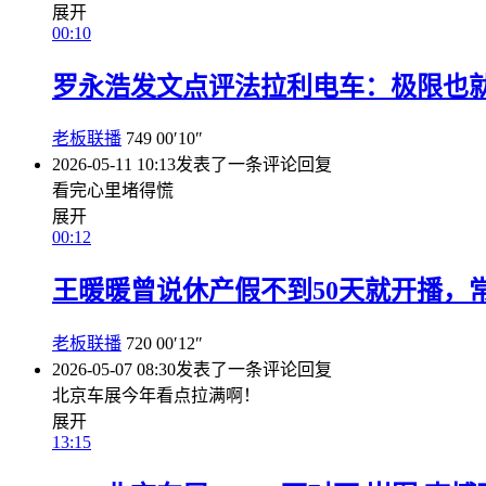
展开
00:10
罗永浩发文点评法拉利电车：极限也就
老板联播
749
00′10″
2026-05-11 10:13
发表了一条评论
回复
看完心里堵得慌
展开
00:12
王暖暖曾说休产假不到50天就开播，
老板联播
720
00′12″
2026-05-07 08:30
发表了一条评论
回复
北京车展今年看点拉满啊！
展开
13:15