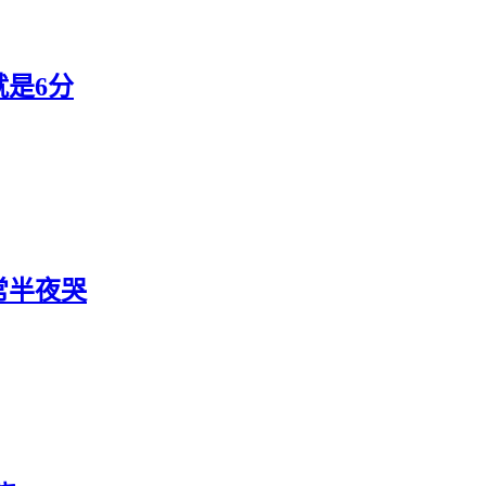
是6分
常半夜哭