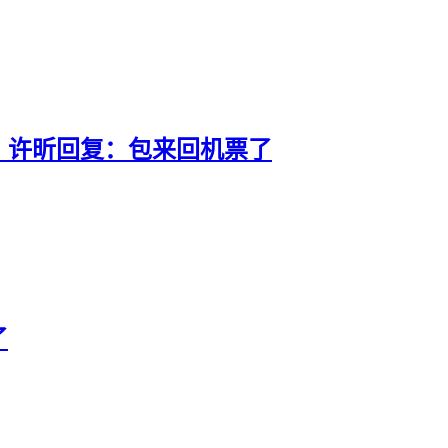
，许昕回复：包来回机票了
了