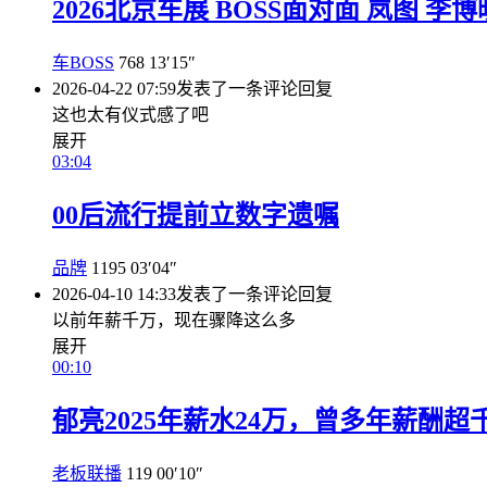
2026北京车展 BOSS面对面 岚图 李博
车BOSS
768
13′15″
2026-04-22 07:59
发表了一条评论
回复
这也太有仪式感了吧
展开
03:04
00后流行提前立数字遗嘱
品牌
1195
03′04″
2026-04-10 14:33
发表了一条评论
回复
以前年薪千万，现在骤降这么多
展开
00:10
郁亮2025年薪水24万，曾多年薪酬超
老板联播
119
00′10″