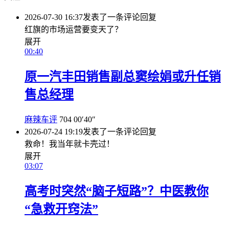
2026-07-30 16:37
发表了一条评论
回复
红旗的市场运营要变天了？
展开
00:40
原一汽丰田销售副总窦绘娟或升任销
售总经理
麻辣车评
704
00′40″
2026-07-24 19:19
发表了一条评论
回复
救命！我当年就卡壳过！
展开
03:07
高考时突然“脑子短路”？中医教你
“急救开窍法”