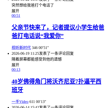
突然想给我爸打个电话了
展开
00:51
父亲节快来了，记者提议小学生给爸
爸打电话说“我爱你”
视听新时代
346
00′51″
2026-06-19 11:25
发表了一条评论
回复
隔着屏幕都能感受到他的遗憾
展开
00:13
40岁佛得角门将沃齐尼亚7扑逼平西
班牙
一手Video
611
00′13″
2026-06-14 15:42
发表了一条评论
回复