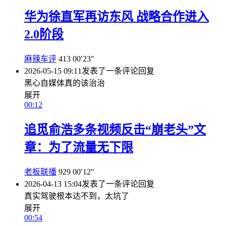
华为徐直军再访东风 战略合作进入
2.0阶段
麻辣车评
413
00′23″
2026-05-15 09:11
发表了一条评论
回复
黑心自媒体真的该治治
展开
00:12
追觅俞浩多条视频反击“崩老头”文
章：为了流量无下限
老板联播
929
00′12″
2026-04-13 15:04
发表了一条评论
回复
真实驾驶根本达不到，太坑了
展开
00:54