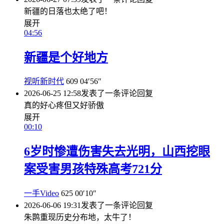
新疆的日落也太绝了吧！
展开
04:56
新疆是个好地方
视听新时代
609
04′56″
2026-06-25 12:58
发表了一条评论
回复
真的好心疼但又好骄傲
展开
00:10
6岁时惨遭伤害失去光明，山西挖眼
案受害男孩特殊高考721分
一手Video
625
00′10″
2026-06-06 19:31
发表了一条评论
回复
朱鹮重现历史分布地，太牛了！