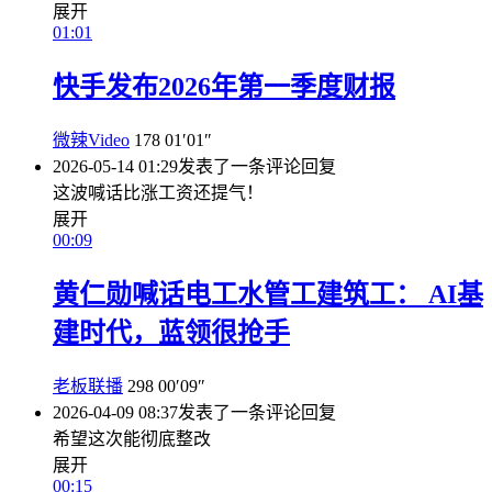
展开
01:01
快手发布2026年第一季度财报
微辣Video
178
01′01″
2026-05-14 01:29
发表了一条评论
回复
这波喊话比涨工资还提气！
展开
00:09
黄仁勋喊话电工水管工建筑工： AI基
建时代，蓝领很抢手
老板联播
298
00′09″
2026-04-09 08:37
发表了一条评论
回复
希望这次能彻底整改
展开
00:15