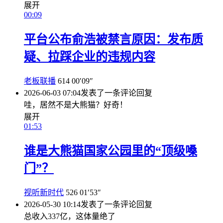
展开
00:09
平台公布俞浩被禁言原因：发布质
疑、拉踩企业的违规内容
老板联播
614
00′09″
2026-06-03 07:04
发表了一条评论
回复
哇，居然不是大熊猫？好奇！
展开
01:53
谁是大熊猫国家公园里的“顶级嗓
门”？
视听新时代
526
01′53″
2026-05-30 10:14
发表了一条评论
回复
总收入337亿，这体量绝了