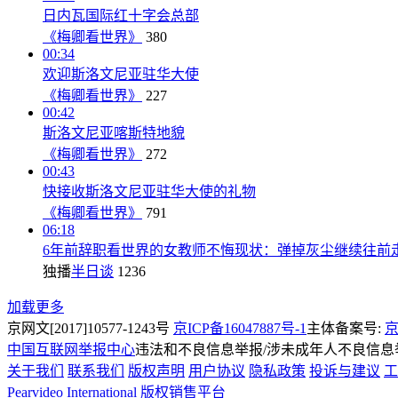
日内瓦国际红十字会总部
《梅卿看世界》
380
00:34
欢迎斯洛文尼亚驻华大使
《梅卿看世界》
227
00:42
斯洛文尼亚喀斯特地貌
《梅卿看世界》
272
00:43
快接收斯洛文尼亚驻华大使的礼物
《梅卿看世界》
791
06:18
6年前辞职看世界的女教师不悔现状：弹掉灰尘继续往前
独播
半日谈
1236
加载更多
京网文[2017]10577-1243号
京ICP备16047887号-1
主体备案号:
京
中国互联网举报中心
违法和不良信息举报/涉未成年人不良信息举报
关于我们
联系我们
版权声明
用户协议
隐私政策
投诉与建议
工
Pearvideo International
版权销售平台