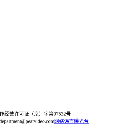
作经营许可证（京）字第07532号
artment@pearvideo.com
网络谣言曝光台