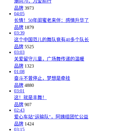
潮向70，为爱前行
品牌
3973
04:05
长情！50年闺蜜老来伴：感情升华了
品牌
1879
03:39
这个中国范儿的舞队竟有40多个队长
品牌
5525
03:03
关爱留守儿童，广场舞传递的温暖
品牌
1323
01:08
奋斗不曾停止，梦想是牵挂
品牌
4880
03:01
这！就是丰舞！
品牌
907
02:43
爱心车站"运输队"，阿姨组团忙公益
品牌
1424
03:15