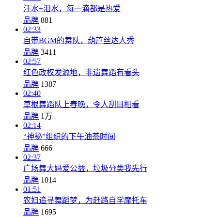
汗水+泪水，每一滴都是热爱
品牌
881
02:33
自带BGM的舞队，葫芦丝达人秀
品牌
3411
02:57
红色政权发源地，非遗舞蹈有看头
品牌
1387
02:40
草根舞蹈队上春晚，令人刮目相看
品牌
1万
02:14
“神秘”组织的下午油茶时间
品牌
666
02:37
广场舞大妈爱公益，垃圾分类我先行
品牌
1014
01:51
农妇追寻舞蹈梦，为赶路自学摩托车
品牌
1695