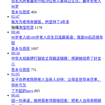
百名志愿者重阳节给28位老人集体过生日，最年长老人
96岁
吾乡与吾民
404
02:47
每天为老母亲做饭，他坚持了4年多
独播
淘宝吃货
1178
00:46
90岁老人给100岁老人庆生日连飙英语：我是90后还很年
轻
吾乡与吾民
1097
00:34
中年大叔敲锣打鼓给丈母娘送锦旗：感谢她培养了好女
儿
吾乡与吾民
751
01:05
女子办养老院把老人当亲人对待：父母去世早未尽孝，
弥补亏欠
了不起的guys
865
00:41
因一句承诺，她将孤老邻居接回家：把老人当母亲照顾