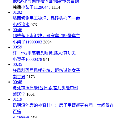
他站8小时创作墙体画:随身带感冒药
独播
小梨子11296448
1114
01:02
墙面倾倒民工被埋，靠砖头捡回一命
小桥流水
973
00:46
16楼落下水泥块，砸穿车顶吓懵车主
小梨子11990903
3894
00:59
汗！他2米高墙头睡觉,路人:真功夫
小梨子10000378
941
00:35
狂风刮落居民楼外墙，砸伤过路女子
梨甘肃
2173
00:48
与死神擦肩!阳台掉落,差几步砸中他
梨辽宁
1061
01:19
昆明滇池旁的神奇村庄：房子用螺蛳壳夯墙，世间仅存
百栋
小镇密码
854