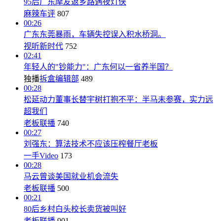
95后广东摩友返乡路遇夜灯侠
麻辣车评
807
00:26
广东东莞暴雨，车辆失控误入积水桥洞。
视听新时代
752
02:41
年轻人的"钞能力"：广东何以一省养半国？
独播
拆盒编辑部
489
00:28
松延动力董事长替宇树打抱不平：半马未参赛，实力远
超我们
老板联播
740
00:27
刘强东：算法技术不应该压榨餐厅老板
一手Video
173
00:28
马云曾谈美国就业机会流失
老板联播
500
00:21
80后乡村白头校长卖货被叫好
老板联播
901