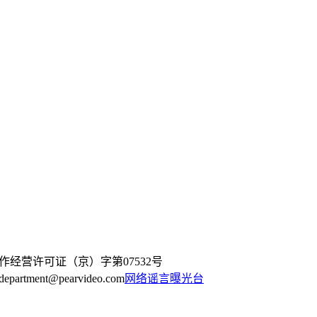
作经营许可证（京）字第07532号
artment@pearvideo.com
网络谣言曝光台