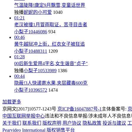
气温陡降!康定9月飘雪,变童话世界
独播
妮妮的小可爱
1040
01:21
老汉被撞1月冒雨取证，苦寻目击者
小梨子10446086
934
00:46
黄牛越狱冲上街，红衣女子被狂追
小梨子10488311
1209
01:28
00后新生爱用4字名,女生谐音"贞子"
独播
小梨子10533989
1386
00:44
隐蔽!3人快递寄水果,夹层藏毒600克
小梨子10396572
1474
加载更多
京网文[2017]10577-1243号
京ICP备16047887号-1
主体备案号:
京
中国互联网举报中心
违法和不良信息举报/涉未成年人不良信息举报
关于我们
联系我们
版权声明
用户协议
隐私政策
投诉与建议
工
Pearvideo International
版权销售平台