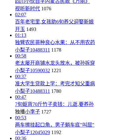
四川小伙自学内蒙古民歌《万丽》
视听新时代
1076
02:07
百年老宅里,女孩助6旬养父迎娶新娘
开玉
1493
01:13
独臂农民哥种良心水果：从不用农药
小梨子10488311
1178
00:58
老太屡开商铺水龙头放水，被孙拆穿
小梨子10590032
1221
00:37
准大学生贷款上学：考完才知父重病
小梨子10488311
1780
00:47
7旬妪背70斤竹子卖钱：儿逝,要养孙
独播
小李子
1727
00:53
两车擦挂起口角，男子躺车底"叫屈"
小梨子12045029
1192
00:36