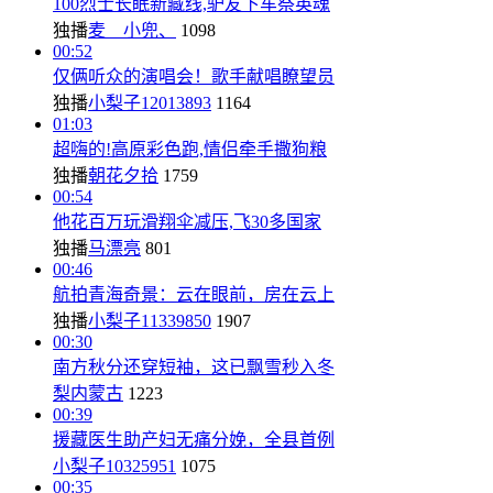
100烈士长眠新藏线,驴友下车祭英魂
独播
麦__小兜、
1098
00:52
仅俩听众的演唱会！歌手献唱瞭望员
独播
小梨子12013893
1164
01:03
超嗨的!高原彩色跑,情侣牵手撒狗粮
独播
朝花夕拾
1759
00:54
他花百万玩滑翔伞减压,飞30多国家
独播
马漂亮
801
00:46
航拍青海奇景：云在眼前，房在云上
独播
小梨子11339850
1907
00:30
南方秋分还穿短袖，这已飘雪秒入冬
梨内蒙古
1223
00:39
援藏医生助产妇无痛分娩，全县首例
小梨子10325951
1075
00:35