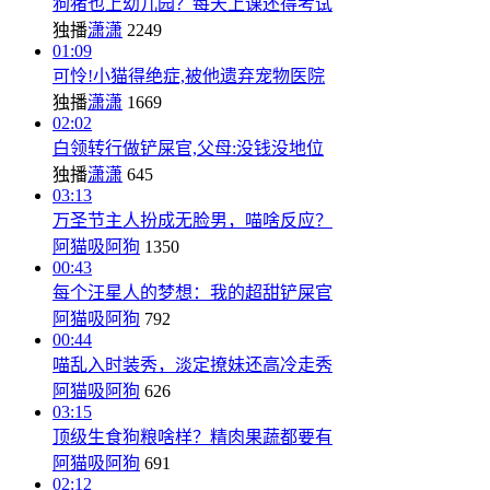
狗猪也上幼儿园？每天上课还得考试
独播
潇潇
2249
01:09
可怜!小猫得绝症,被他遗弃宠物医院
独播
潇潇
1669
02:02
白领转行做铲屎官,父母:没钱没地位
独播
潇潇
645
03:13
万圣节主人扮成无脸男，喵啥反应？
阿猫吸阿狗
1350
00:43
每个汪星人的梦想：我的超甜铲屎官
阿猫吸阿狗
792
00:44
喵乱入时装秀，淡定撩妹还高冷走秀
阿猫吸阿狗
626
03:15
顶级生食狗粮啥样？精肉果蔬都要有
阿猫吸阿狗
691
02:12