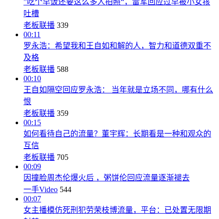
”吃个早饭还要这么多人拍照“，雷军回应过早被小女孩
吐槽
老板联播
339
00:11
罗永浩：希望我和王自如和解的人，智力和道德双重不
及格
老板联播
588
00:10
王自如隔空回应罗永浩： 当年就是立场不同，哪有什么
恨
老板联播
359
00:15
如何看待自己的流量？董宇辉：长期看是一种和观众的
互信
老板联播
705
00:09
因撞脸周杰伦爆火后 ，粥饼伦回应流量逐渐褪去
一手Video
544
00:07
女主播模仿死刑犯劳荣枝博流量，平台：已处置无限期