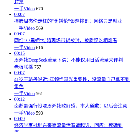
封禁
一手Video
670
00:07
撞脸周杰伦走红的"粥饼伦"谈鸡排哥：网络只是副业
一手Video
569
00:07
网红“小黑妮”结婚现场带货被封，被质疑吃相难看
一手Video
616
00:15
周鸿祎DeepSeek流量下滑：不能仅用日活流量来评判
老板联播
757
00:07
41岁王珞丹说近5年领悟曝光重要性，没流量自己拿不到
角色
一手Video
561
00:12
卤鹅哥强行投喂周鸿祎败好感，本人道歉：以后会注意
一手Video
593
00:09
经济学家批胖东来靠流量活着遭起诉，回应：死磕到