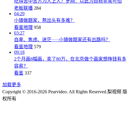
吃得苦中苦方为人上人？罗翔：以此为目标非常可怕
老板联播
284
04:29
小镇做题家，熬出头有多难？
看鉴地理
958
03:27
自卑、焦虑、迷茫·····小镇做题家还有出路吗？
看鉴地理
579
09:18
2个月画8幅画，卖了80万，在北京做个画家想挣钱有多
容易？
看鉴
337
加载更多
Copyright © 2016-2026 Pearvideo. All Rights Reserved.
梨视频 版
权所有