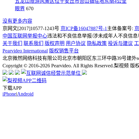
五龙山旅游风景区位于安丘市吾山镇驻地东南4公里
眼界
670
没有更多内容
京网文[2017]10577-1243号
京ICP备16047887号-1
主体备案号:
京
中国互联网举报中心
违法和不良信息举报/涉未成年人不良信息举报
关于我们
联系我们
版权声明
用户协议
隐私政策
投诉与建议
工
Pearvideo International
版权销售平台
北京微然网络科技有限公司
北京市朝阳区东三环中路39号建外soh
Copyright © 2016-2026 Pearvideo. All Rights Reserved.
梨视频 版
下载APP
iPhone
|
Android