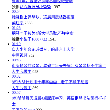
练琴1年，盲童弹钢琴名曲惊艳全场
独播
贴心报道员小徽徽
1397
00:54
她嫌楼上弹琴吵，凌晨用震楼器报复
梨辽宁
2338
01:26
钢琴才子被美4所大学录取:不弹空虚
独播
小梨子10007722
1541
01:19
盲人少年会踢球弹琴，盼赴京上大学
中原视频
852
00:45
街头摆公共钢琴，装修工每天去练：有琴弹都不生病了
人生我做主
928
00:32
8旬大爷计划用十年学画画：老了不能不动脑
人生我做主
869
00:57
8旬爷爷每天凌晨4点起床学习，英语钢琴书法骑行样样
会
了不起的guys
999