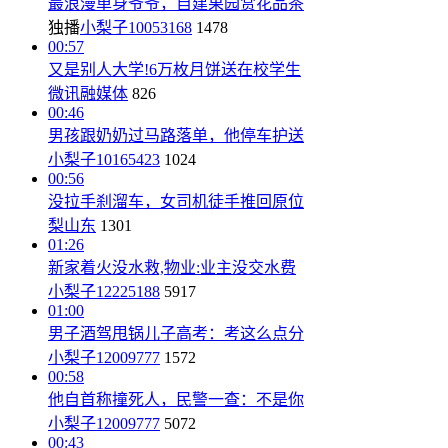
最浪漫单身爷爷，自建果园赏花品茶
独播
小梨子10053168
1478
00:57
又是别人大学!6万枚月饼送在校学生
微讯融媒体
826
00:46
男孩跟奶奶过马路落单，他停车护送
小梨子10165423
1024
00:56
没拉手刹溜车，女司机徒手推回原位
梨山东
1301
01:26
新家着火没水救,物业:业主没交水费
小梨子12225188
5917
01:00
男子酒驾甩锅儿子高考：考这么点分
小梨子12009777
1572
00:58
他自首称撞死人，民警一查：不是你
小梨子12009777
5072
00:43